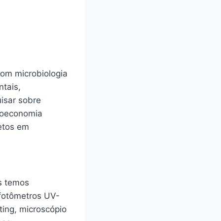
om microbiologia
ntais,
isar sobre
bioeconomia
jetos em
is temos
fotômetros UV-
rting, microscópio