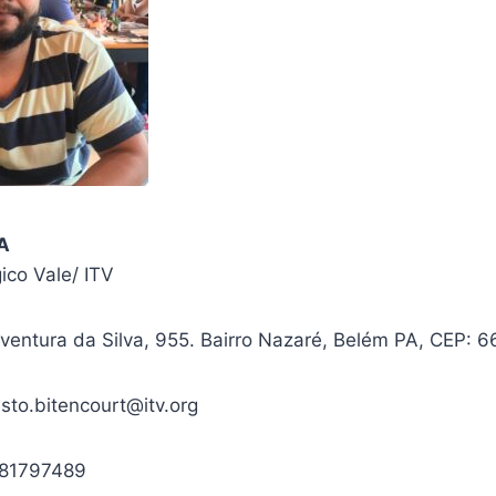
LA
gico Vale/ ITV
ventura da Silva, 955. Bairro Nazaré, Belém PA, CEP: 
sto.bitencourt@itv.org
981797489