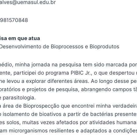
alves@uemasul.edu.br
) 981570848
isa em que atua
Desenvolvimento de Bioprocessos e Bioprodutos
édio, minha jornada na pesquisa tem sido marcada po
mente, participei do programa PIBIC Jr., o que despertou
me levou a explorar diferentes áreas. Ao longo desse pe
oratórios e projetos de pesquisa, abrangendo campos t
 parasitologia.
na área de Bioprospecção que encontrei minha verdadei
o isolamento de bioativos a partir de bactérias present
es solos, muitas vezes afetados por atividades human
gam microrganismos resilientes e adaptados a condiçõe