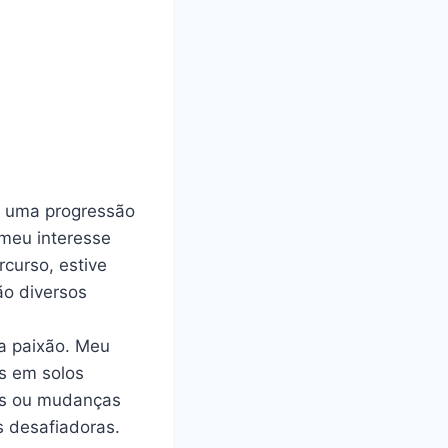
r uma progressão
 meu interesse
rcurso, estive
ão diversos
ra paixão. Meu
es em solos
as ou mudanças
s desafiadoras.