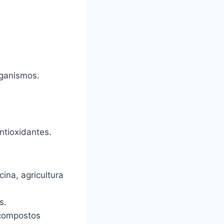
rganismos.
ntioxidantes.
na, agricultura
s.
 compostos