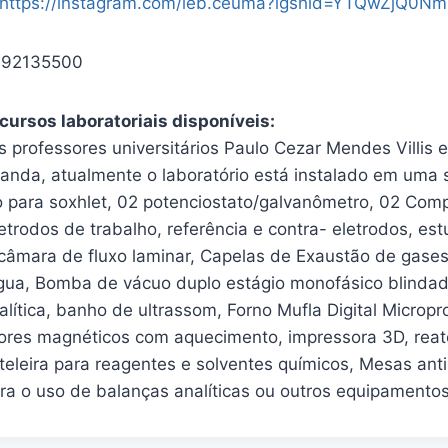
https://instagram.com/leb.ceuma?igshid=YTQwZjQ0N
992135500
cursos laboratoriais disponíveis:
professores universitários Paulo Cezar Mendes Villis e
nda, atualmente o laboratório está instalado em uma 
para soxhlet, 02 potenciostato/galvanômetro, 02 Com
letrodos de trabalho, referência e contra- eletrodos, e
 câmara de fluxo laminar, Capelas de Exaustão de gases
gua, Bomba de vácuo duplo estágio monofásico blinda
alítica, banho de ultrassom, Forno Mufla Digital Micro
dores magnéticos com aquecimento, impressora 3D, reat
eleira para reagentes e solventes químicos, Mesas anti-
ra o uso de balanças analíticas ou outros equipamentos