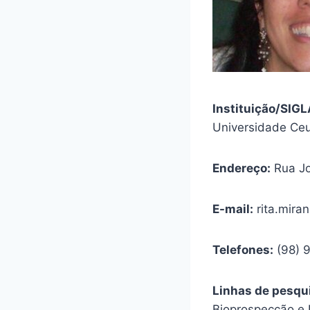
Instituição/SIG
Universidade C
Endereço:
Rua Jo
E-mail:
rita.mir
Telefones:
(98) 
Linhas de pesqu
Bioprospecção e 