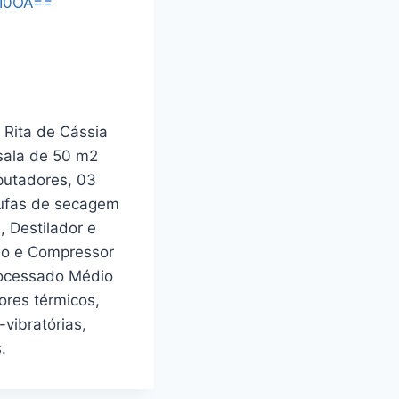
mI0OA==
 Rita de Cássia
sala de 50 m2
putadores, 03
stufas de secagem
, Destilador e
do e Compressor
processado Médio
ores térmicos,
vibratórias,
.