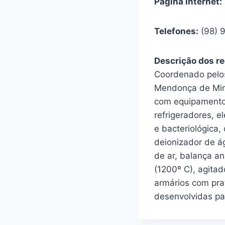
Página Internet:
Telefones:
(98) 
Descrição dos re
Coordenado pelos 
Mendonça de Mira
com equipamento 
refrigeradores, e
e bacteriológica,
deionizador de á
de ar, balança an
(1200º C), agita
armários com prat
desenvolvidas pa