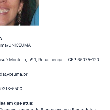
LA
euma/UNICEUMA
sué Montello, nº 1, Renascença II, CEP 65075-120
anda@ceuma.br
99213-5500
isa em que atua:
Desenvolvimento de Bioprocessos e Bioprodutos