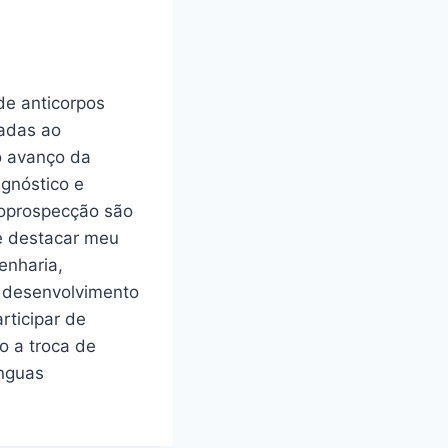
de anticorpos
cadas ao
o avanço da
agnóstico e
ioprospecção são
e destacar meu
enharia,
o desenvolvimento
rticipar de
o a troca de
ínguas