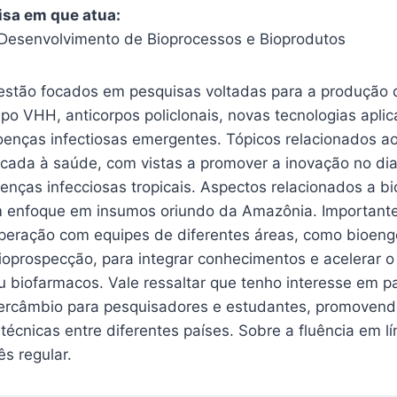
isa em que atua:
Desenvolvimento de Bioprocessos e Bioprodutos
estão focados em pesquisas voltadas para a produção 
po VHH, anticorpos policlonais, novas tecnologias apli
oenças infectiosas emergentes. Tópicos relacionados a
licada à saúde, com vistas a promover a inovação no di
enças infecciosas tropicais. Aspectos relacionados a b
m enfoque em insumos oriundo da Amazônia. Important
peração com equipes de diferentes áreas, como bioeng
bioprospecção, para integrar conhecimentos e acelerar 
 biofarmacos. Vale ressaltar que tenho interesse em pa
ercâmbio para pesquisadores e estudantes, promovend
écnicas entre diferentes países. Sobre a fluência em l
ês regular.